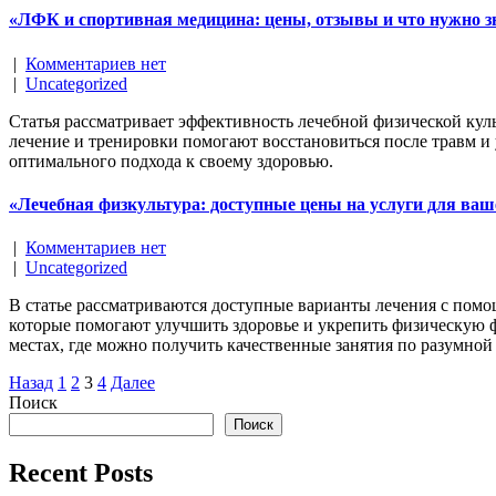
«ЛФК и спортивная медицина: цены, отзывы и что нужно з
|
Комментариев нет
|
Uncategorized
Статья рассматривает эффективность лечебной физической кул
лечение и тренировки помогают восстановиться после травм 
оптимального подхода к своему здоровью.
«Лечебная физкультура: доступные цены на услуги для ваш
|
Комментариев нет
|
Uncategorized
В статье рассматриваются доступные варианты лечения с помо
которые помогают улучшить здоровье и укрепить физическую 
местах, где можно получить качественные занятия по разумной
Навигация
Назад
1
2
3
4
Далее
Поиск
по
Поиск
записям
Recent Posts