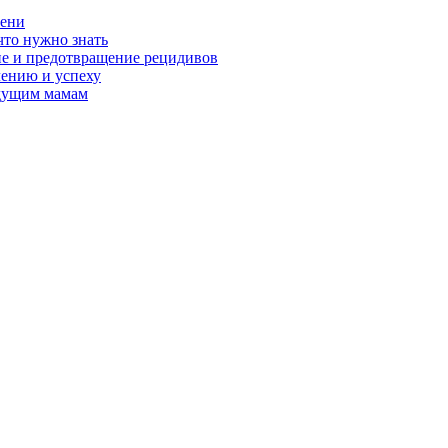
чени
что нужно знать
ие и предотвращение рецидивов
лению и успеху
удущим мамам