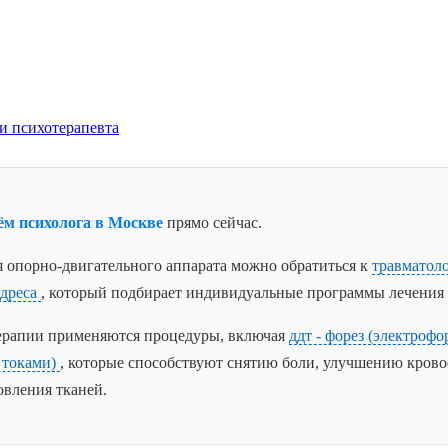
 и психотерапевта
ём психолога в Москве
прямо сейчас.
я опорно-двигательного аппарата можно обратиться к
травматоло
адреса
, который подбирает индивидуальные программы лечения 
ерапии применяются процедуры, включая
ддт - форез (электрофо
 токами)
, которые способствуют снятию боли, улучшению кров
овления тканей.