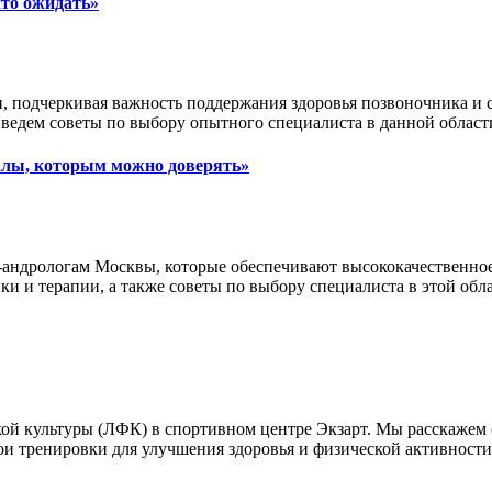
что ожидать»
, подчеркивая важность поддержания здоровья позвоночника и с
риведем советы по выбору опытного специалиста в данной област
алы, которым можно доверять»
-андрологам Москвы, которые обеспечивают высококачественное
и и терапии, а также советы по выбору специалиста в этой обла
ской культуры (ЛФК) в спортивном центре Экзарт. Мы расскажем
свои тренировки для улучшения здоровья и физической активност