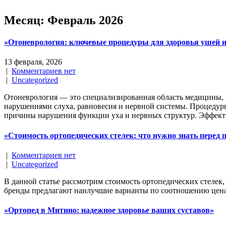
Месяц:
Февраль 2026
«Отоневрология: ключевые процедуры для здоровья ушей и
13 февраля, 2026
|
Комментариев нет
|
Uncategorized
Отоневрология — это специализированная область медицины, к
нарушениями слуха, равновесия и нервной системы. Процедуры
причины нарушения функции уха и нервных структур. Эффекти
«Стоимость ортопедических стелек: что нужно знать перед 
|
Комментариев нет
|
Uncategorized
В данной статье рассмотрим стоимость ортопедических стелек,
бренды предлагают наилучшие варианты по соотношению цена-
«Ортопед в Митино: надежное здоровье ваших суставов»