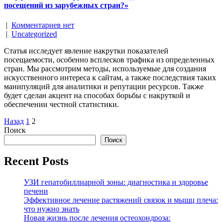
посещений из зарубежных стран?»
|
Комментариев нет
|
Uncategorized
Статья исследует явление накрутки показателей
посещаемости, особенно всплесков трафика из определенных
стран. Мы рассмотрим методы, используемые для создания
искусственного интереса к сайтам, а также последствия таких
манипуляций для аналитики и репутации ресурсов. Также
будет сделан акцент на способах борьбы с накруткой и
обеспечении честной статистики.
Навигация
Назад
1
2
Поиск
по
Поиск
записям
Recent Posts
УЗИ гепатобиллиарной зоны: диагностика и здоровье
печени
Эффективное лечение растяжений связок и мышц плеча:
что нужно знать
Новая жизнь после лечения остеохондроза: